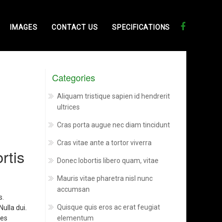
IMAGES
CONTACT US
SPECIFICATIONS
Categories
Aliquam tristique sapien id hendrerit
ultrices
Cras porta augue nec diam tincidunt
Cras vitae ante a tortor viverra
rtis
Donec lobortis libero quam, vitae
Mauris vitae pharetra nisl nunc
accumsan
s.
Quisque quis eros ac erat feugiat
ulla dui.
elementum
ies