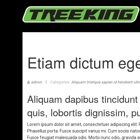
Etiam dictum eg
admin
Categories:
Aliquam tristique sapien id hendrerit ultr
Aliquam dapibus tincidunt 
quis, lobortis dignissim, p
Lorem ipsum dolor sit amet, consectetuer adipiscing eli
Phasellus porta. Fusce suscipit varius mi. Cum sociis nato
Fusce feugiat malesuada odio. Morbi nunc odio, gravida at,