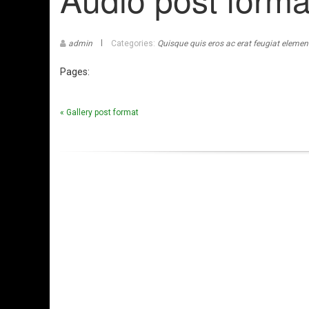
admin
Categories:
Quisque quis eros ac erat feugiat eleme
Pages:
« Gallery post format