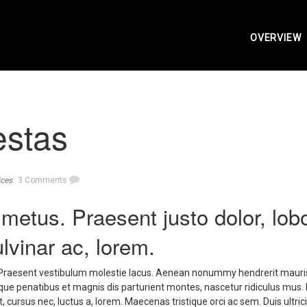
OVERVIEW
estas
ices
3 Comments
metus. Praesent justo dolor, lobo
ulvinar ac, lorem.
t. Praesent vestibulum molestie lacus. Aenean nonummy hendrerit mauri
que penatibus et magnis dis parturient montes, nascetur ridiculus mus. N
 cursus nec, luctus a, lorem. Maecenas tristique orci ac sem. Duis ultric