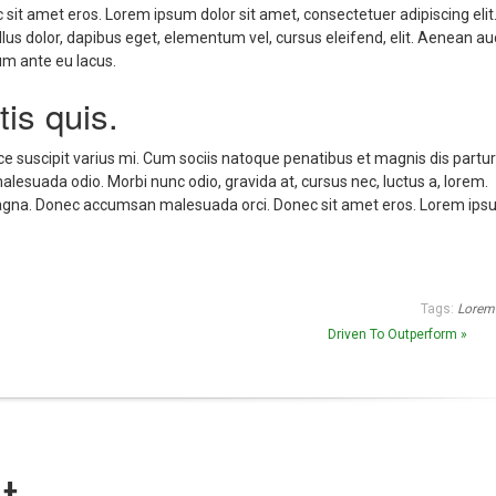
t amet eros. Lorem ipsum dolor sit amet, consectetuer adipiscing elit
s dolor, dapibus eget, elementum vel, cursus eleifend, elit. Aenean auc
rum ante eu lacus.
tis quis.
 suscipit varius mi. Cum sociis natoque penatibus et magnis dis partur
alesuada odio. Morbi nunc odio, gravida at, cursus nec, luctus a, lorem.
 magna. Donec accumsan malesuada orci. Donec sit amet eros. Lorem ips
Tags:
Lorem
Driven To Outperform »
t